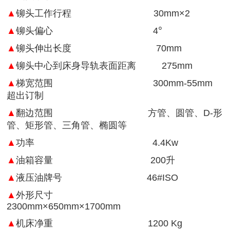
▲
铆头工作行程 30mm×2
°
▲
铆头偏心 4
▲
铆头伸出长度 70mm
▲
铆头中心到床身导轨表面距离 275mm
▲
梯宽范围 300mm-55mm
超出订制
▲
翻边范围 方管、圆管、D-形
管、矩形管、三角管、椭圆等
▲
功率 4.4Kw
▲
油箱容量 200升
▲
液压油牌号 46#ISO
▲
外形尺寸
2300mm×650mm×1700mm
▲
机床净重 1200 Kg