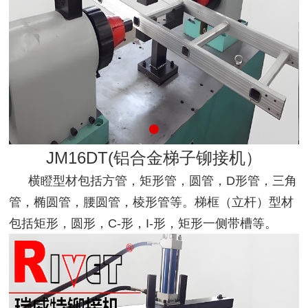
JM16DT(铝合金梯子铆接机）
横瞪型材包括方管，矩形管，圆管，D形管，三角
管，椭圆管，腰圆管，棱形管等。梯框（立杆）型材
包括矩形，圆形，C-形，I-形，矩形一侧带槽等。